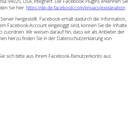
nia 94025, USA, integriert. Die Facebook-Plugins erkennen Sie
den Sie hier:
https://de-de.facebook.com/privacy/explanation
.
rver hergestellt. Facebook erhält dadurch die Information,
rem Facebook-Account eingeloggt sind, können Sie die Inhalte
zuordnen. Wir weisen darauf hin, dass wir als Anbieter der
en hierzu finden Sie in der Datenschutzerklärung von
ie sich bitte aus Ihrem Facebook-Benutzerkonto aus.